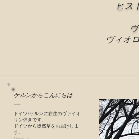
ヒス
ヴ
ヴィオ
ケルンからこんにちは
ドイツ/ケルンに在住のヴァイオ
リン弾きです。
ドイツから徒然草をお届けしま
す。
More >