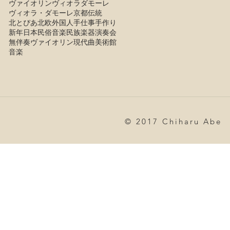
ヴァイオリン
ヴィオラダモーレ
ヴィオラ・ダモーレ
京都
伝統
北とぴあ
北欧
外国人
手仕事
手作り
新年
日本
民俗音楽
民族楽器
演奏会
無伴奏ヴァイオリン
現代曲
美術館
音楽
© 2017 Chiharu Abe