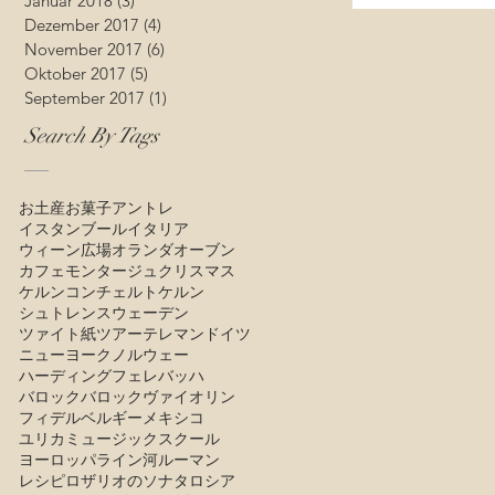
Januar 2018
(3)
3 Beiträge
Dezember 2017
(4)
4 Beiträge
November 2017
(6)
6 Beiträge
Oktober 2017
(5)
5 Beiträge
September 2017
(1)
1 Beitrag
Search By Tags
お土産
お菓子
アントレ
イスタンブール
イタリア
ウィーン広場
オランダ
オーブン
カフェモンタージュ
クリスマス
ケルン
コンチェルトケルン
シュトレン
スウェーデン
ツァイト紙
ツアー
テレマン
ドイツ
ニューヨーク
ノルウェー
ハーディングフェレ
バッハ
バロック
バロックヴァイオリン
フィデル
ベルギー
メキシコ
ユリカミュージックスクール
ヨーロッパ
ライン河
ルーマン
レシピ
ロザリオのソナタ
ロシア