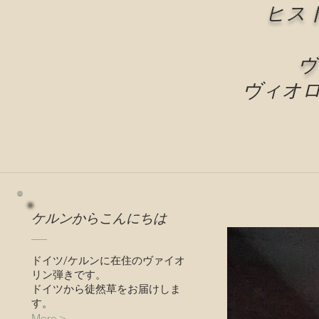
ヒス
ヴ
ヴィオ
ケルンからこんにちは
ドイツ/ケルンに在住のヴァイオ
リン弾きです。
ドイツから徒然草をお届けしま
す。
More >