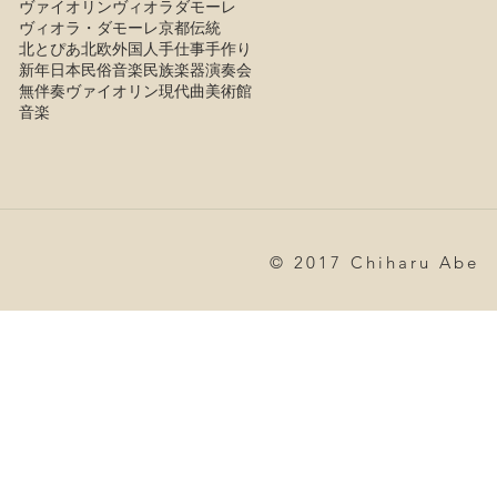
ヴァイオリン
ヴィオラダモーレ
ヴィオラ・ダモーレ
京都
伝統
北とぴあ
北欧
外国人
手仕事
手作り
新年
日本
民俗音楽
民族楽器
演奏会
無伴奏ヴァイオリン
現代曲
美術館
音楽
© 2017 Chiharu Abe