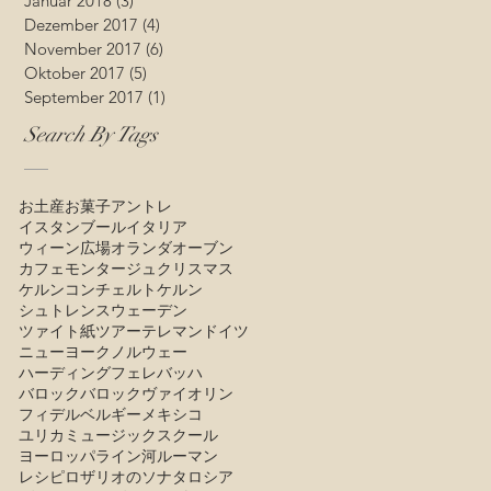
Januar 2018
(3)
3 Beiträge
Dezember 2017
(4)
4 Beiträge
November 2017
(6)
6 Beiträge
Oktober 2017
(5)
5 Beiträge
September 2017
(1)
1 Beitrag
Search By Tags
お土産
お菓子
アントレ
イスタンブール
イタリア
ウィーン広場
オランダ
オーブン
カフェモンタージュ
クリスマス
ケルン
コンチェルトケルン
シュトレン
スウェーデン
ツァイト紙
ツアー
テレマン
ドイツ
ニューヨーク
ノルウェー
ハーディングフェレ
バッハ
バロック
バロックヴァイオリン
フィデル
ベルギー
メキシコ
ユリカミュージックスクール
ヨーロッパ
ライン河
ルーマン
レシピ
ロザリオのソナタ
ロシア